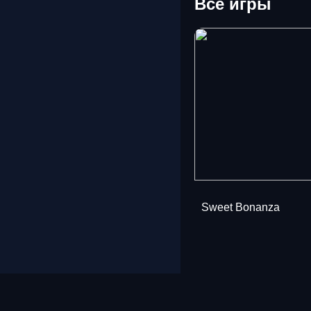
Все игры
Sweet Bonanza