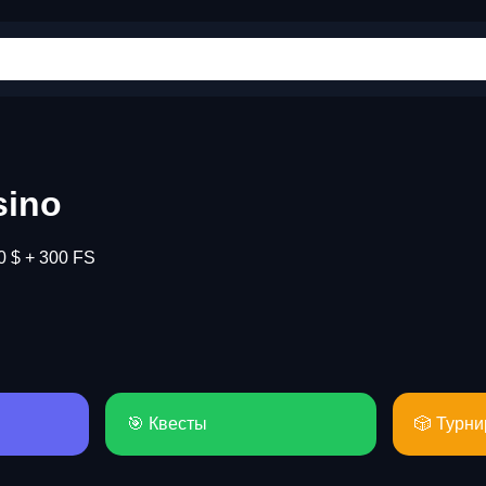
sino
0 $ + 300 FS
🎯 Квесты
🎲 Турн