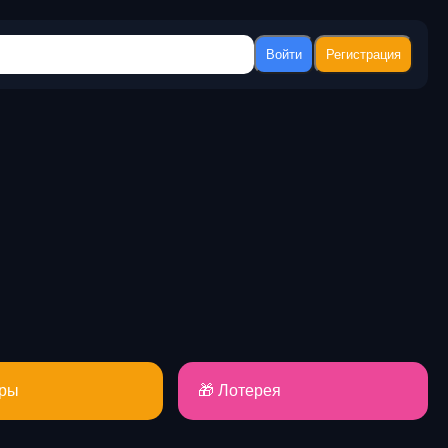
Войти
Регистрация
иры
🎁 Лотерея