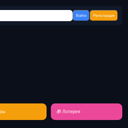
Войти
Регистрация
иры
🎁 Лотерея