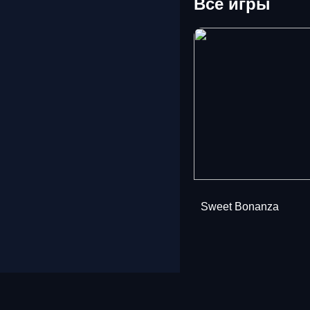
Все игры
Sweet Bonanza