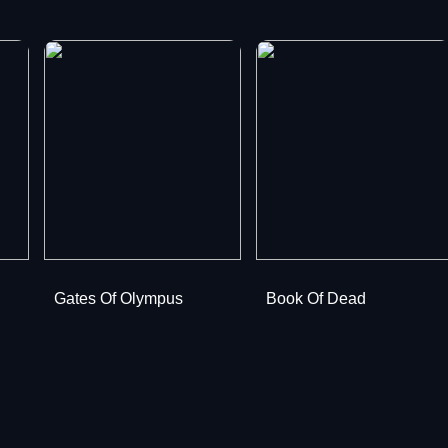
Gates Of Olympus
Book Of Dead