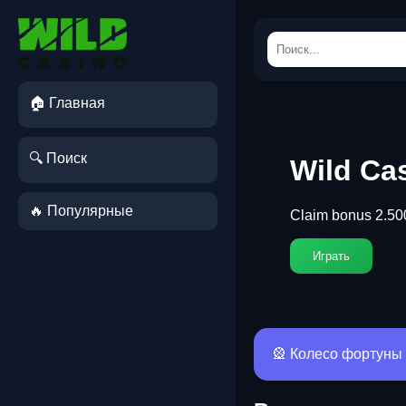
🏠 Главная
🔍 Поиск
Wild Ca
🔥 Популярные
Claim bonus 2.50
Играть
🎡 Колесо фортуны